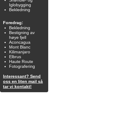
Snøhule- og
Iglobygging
Bekledning
Foredrag:
Bekledning
Bestigning av
høye fjell
Aconcagua
Mont Blanc
Kilimanjaro
Elbrus
Haute Route
Fotografering
Interessant? Send
oss en liten mail så
tar vi kontakt!