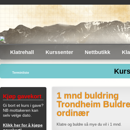
Klatrehall
Kurssenter
Nettbutikk
Kla
Kurs
Terminliste
1 mnd buldring
Kjøp gavekort
Trondheim Buldre
Gi bort et kurs i gave?
NB mottakeren kan
ordinær
selv velge dato.
Klatre og buldre så mye du vil i 1 mnd.
Klikk her for å kjøpe